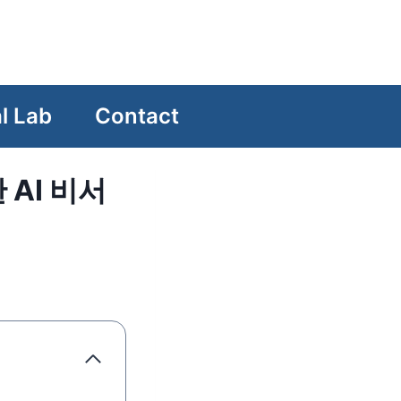
l Lab
Contact
 AI 비서