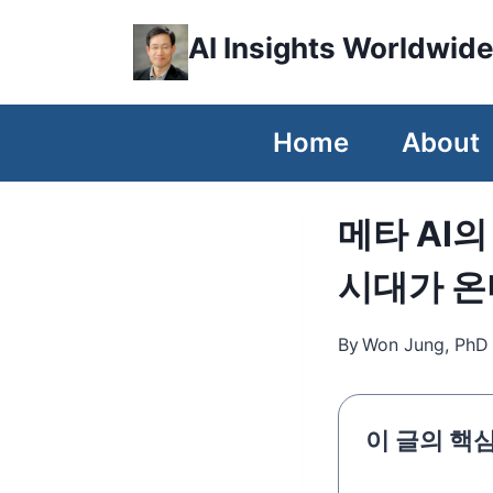
Skip
AI Insights Worldwid
to
content
Home
About
메타 AI의
시대가 온
By
Won Jung, PhD
이 글의 핵