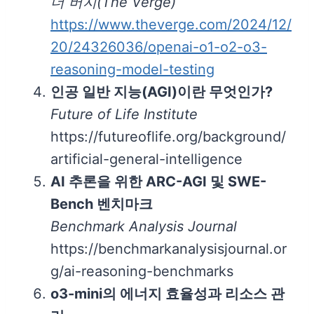
더 버지(The Verge)
https://www.theverge.com/2024/12/
20/24326036/openai-o1-o2-o3-
reasoning-model-testing
인공 일반 지능(AGI)이란 무엇인가?
Future of Life Institute
https://futureoflife.org/background/
artificial-general-intelligence
AI 추론을 위한 ARC-AGI 및 SWE-
Bench 벤치마크
Benchmark Analysis Journal
https://benchmarkanalysisjournal.or
g/ai-reasoning-benchmarks
o3-mini의 에너지 효율성과 리소스 관