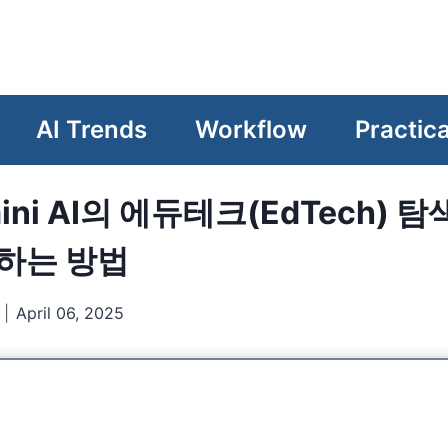
e
AI Trends
Workflow
Practica
ini AI의 에듀테크(EdTech) 탐
하는 방법
April 06, 2025