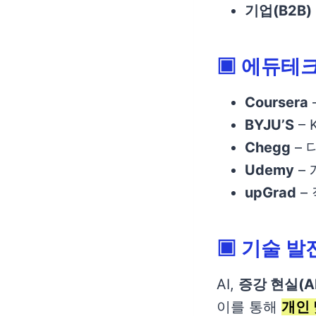
기업(B2B)
▣
에듀테크
Coursera
BYJU’S
– 
Chegg
– 
Udemy
–
upGrad
–
▣
기술 발
AI,
증강 현실(AR
이를 통해
개인 