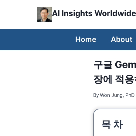
Skip
AI Insights Worldwid
to
content
Home
About
구글 Gem
장에 적용
By
Won Jung, PhD
목 차